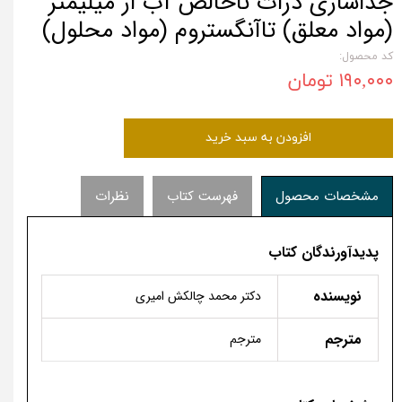
جداسازی ذرات ناخالص آب از میلیمتر
(مواد معلق) تاآنگستروم (مواد محلول)
کد محصول:
۱۹۰,۰۰۰ تومان
افزودن به سبد خرید
مشخصات محصول
فهرست کتاب
نظرات
پدیدآورندگان کتاب
نویسنده
دکتر محمد چالکش امیری
مترجم
مترجم