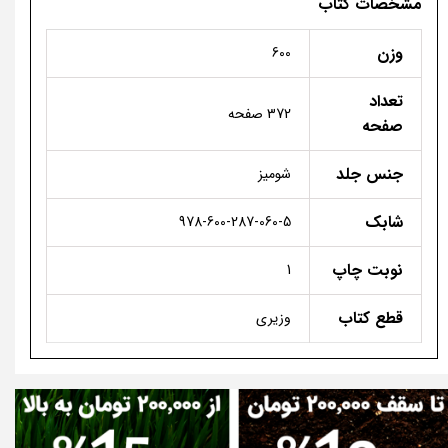
مشخصات کتاب
وزن
600
تعداد
372 صفحه
صفحه
جنس جلد
شومیز
شابک
978-600-287-060-5
نوبت چاپ
1
قطع کتاب
وزیری