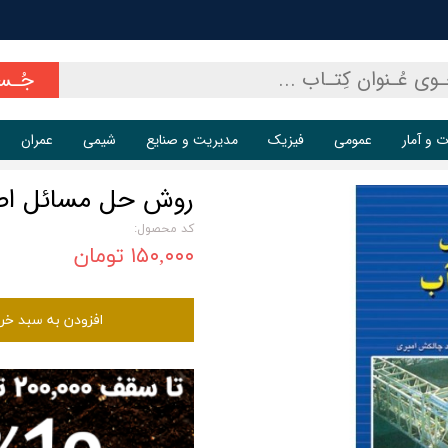
جُـس
ت و آمار
عمومی
فیزیک
مدیریت و صنایع
شیمی
عمران
روش حل مسائل اص
کد محصول:
۱۵۰,۰۰۰ تومان
افزودن به سبد خر