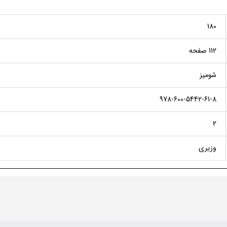
180
112 صفحه
شومیز
978-600-5442-61-8
2
وزیری