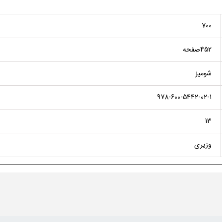
700
452صفحه
شومیز
978-600-5442-02-1
13
وزیری