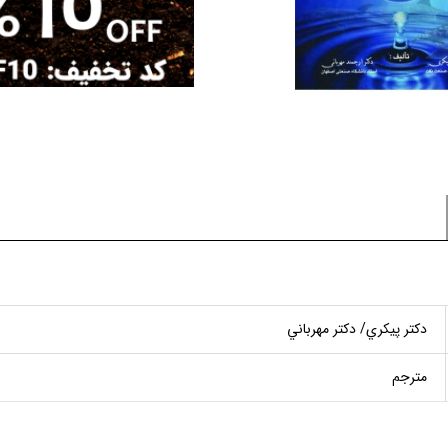
دكتر پيكري/ دكتر مهرباني
مترجم