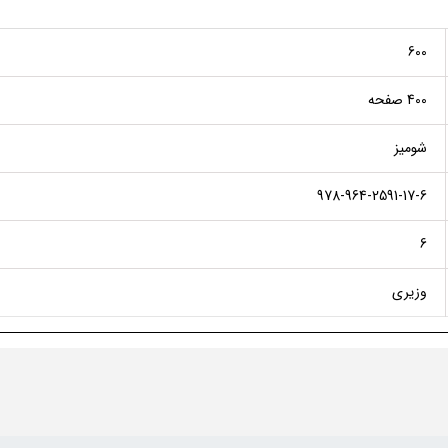
600
400 صفحه
شومیز
978-964-2591-17-6
6
وزیری