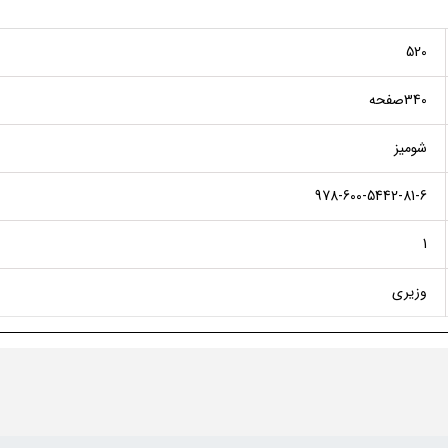
520
340صفحه
شومیز
978-600-5442-81-6
1
وزیری