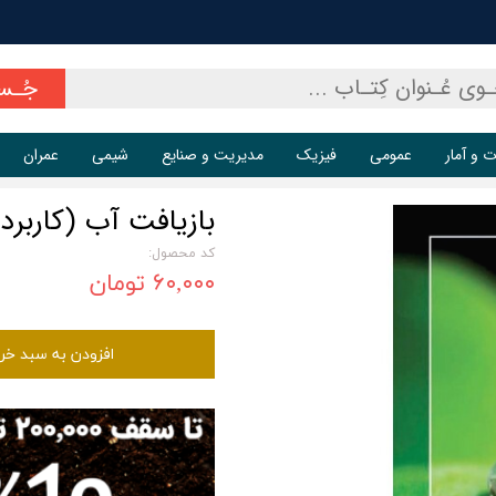
جُـس
ت و آمار
عمومی
فیزیک
مدیریت و صنایع
شیمی
عمران
بازیافت آب (کاربر
کد محصول:
۶۰,۰۰۰ تومان
افزودن به سبد خر