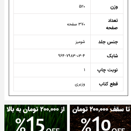
وزن
520
تعداد
370 صفحه
صفحه
جنس جلد
شومیز
شابک
964-7983-03-4
نوبت چاپ
1
قطع کتاب
وزیری