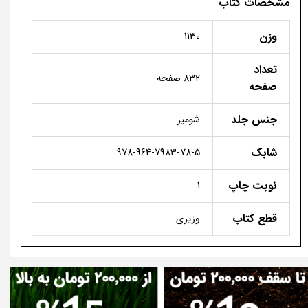
مشخصات کتاب
وزن
1130
تعداد
832 صفحه
صفحه
جنس جلد
شومیز
شابک
978-964-7983-78-5
نوبت چاپ
1
قطع کتاب
وزیری