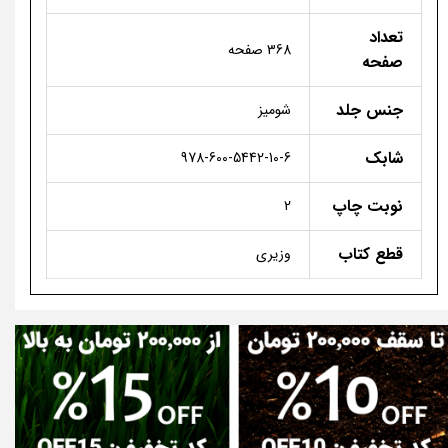
تعداد
368 صفحه
صفحه
جنس جلد
شومیز
شابک
978-600-5442-10-6
نوبت چاپ
2
قطع کتاب
وزیری