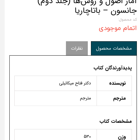
آمار اصول و روش‌‌ها (جلد دوم)
جانسون – باتاچاریا
کد محصول:
اتمام موجودی
مشخصات محصول
نظرات
پدیدآورندگان کتاب
نویسنده
دکتر فتاح میکائیلی
مترجم
مترجم
مشخصات کتاب
وزن
530