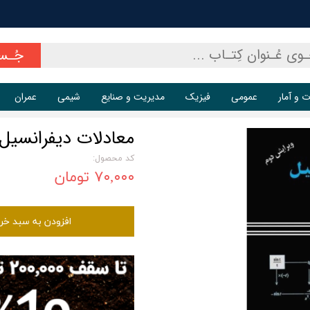
جُـس
ت و آمار
عمومی
فیزیک
مدیریت و صنایع
شیمی
عمران
معادلات دیفرانسیل
کد محصول:
۷۰,۰۰۰ تومان
افزودن به سبد خر