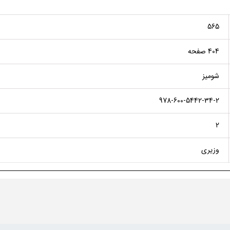
565
404 صفحه
شومیز
978-600-5442-34-2
2
وزیری