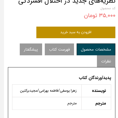
نظریه‌های جدید در اختلال افسردگی
کد محصول:
۳۵,۰۰۰ تومان
افزودن به سبد خرید
مشخصات محصول
فهرست کتاب
پیشگفتار
نظرات
پدیدآورندگان کتاب
نویسنده
زهرا یوسفی/فاطمه بهرامی­/مجیدبرکتین
مترجم
مترجم