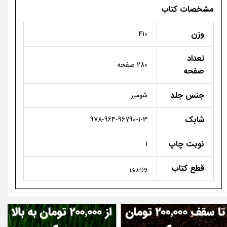
مشخصات کتاب
وزن
410
تعداد
280 صفحه
صفحه
جنس جلد
شومیز
شابک
978-964-96790-1-3
نوبت چاپ
1
قطع کتاب
وزیری