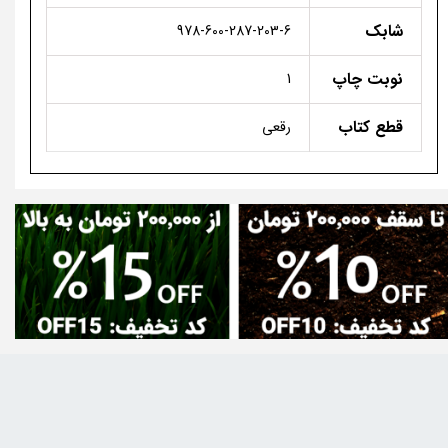
شابک
978-600-287-203-6
نوبت چاپ
1
قطع کتاب
رقعی