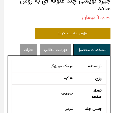
جیره نویسی چند علوفه ای به روش
ساده
۹۰,۰۰۰ تومان
افزودن به سبد خرید
مشخصات محصول
فهرست مطالب
نظرات
نویسنده
سیامک امیربزرگی
وزن
110 گرم
تعداد
80صفحه
صفحه
جنس جلد
شومیز