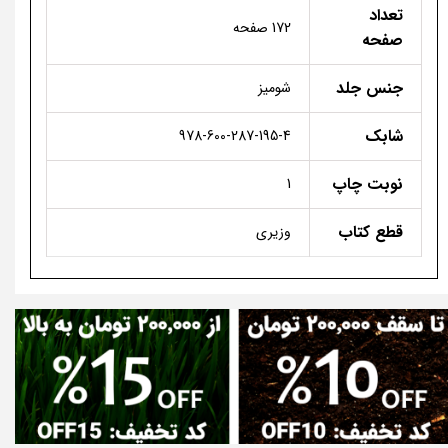
تعداد
172 صفحه
صفحه
جنس جلد
شومیز
شابک
978-600-287-195-4
نوبت چاپ
1
قطع کتاب
وزیری