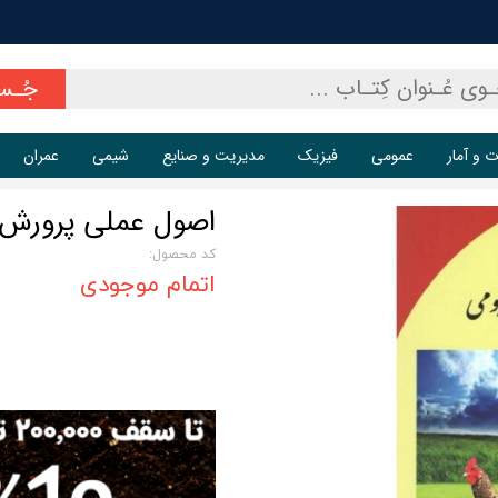
جُـس
ت و آمار
عمومی
فیزیک
مدیریت و صنایع
شیمی
عمران
اصول عملی پرورش 
کد محصول:
اتمام موجودی