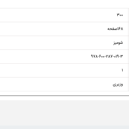
300
168صفحه
شومیز
978-600-287-019-3
1
وزیری