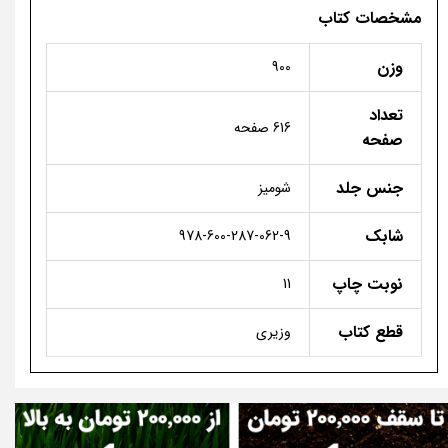
مشخصات کتاب
وزن
900
تعداد
616 صفحه
صفحه
جنس جلد
شومیز
شابک
978-600-287-062-9
نوبت چاپ
11
قطع کتاب
وزیری