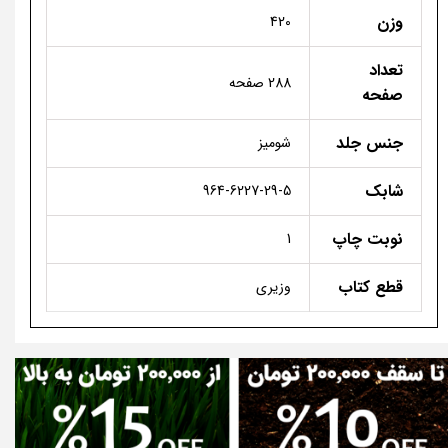
وزن
420
تعداد
288 صفحه
صفحه
جنس جلد
شومیز
شابک
964-6227-29-5
نوبت چاپ
1
قطع کتاب
وزیری