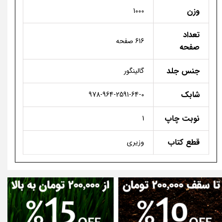
وزن
1000
تعداد
616 صفحه
صفحه
جنس جلد
گالینگور
شابک
978-964-2591-64-0
نوبت چاپ
1
قطع کتاب
وزیری