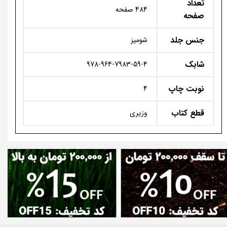
تعداد
484 صفحه
صفحه
جنس جلد
شومیز
شابک
978-964-7983-59-4
نوبت چاپ
4
قطع کتاب
وزیری