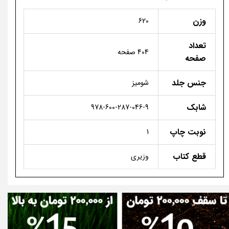
وزن
620
تعداد
404 صفحه
صفحه
جنس جلد
شومیز
شابک
978-600-287-046-9
نوبت چاپ
1
قطع کتاب
وزیری