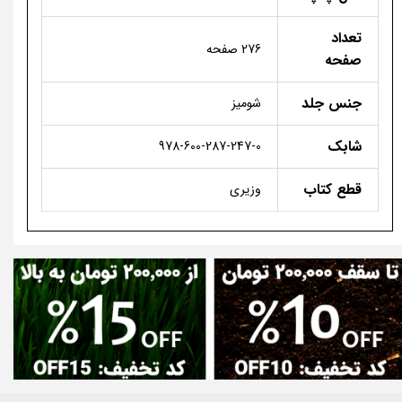
تعداد
276 صفحه
صفحه
جنس جلد
شومیز
شابک
978-600-287-247-0
قطع کتاب
وزیری