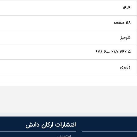
1404
118 صفحه
شومیز
978-600-287-242-5
وزیری
انتشارات ارکان دانش
افتخارات