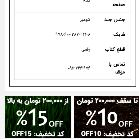
258
صفحه
جنس جلد
شومیز
شابک
978-600-287-241-8
قطع کتاب
رقعی
تماس با
09127661976
مؤلف