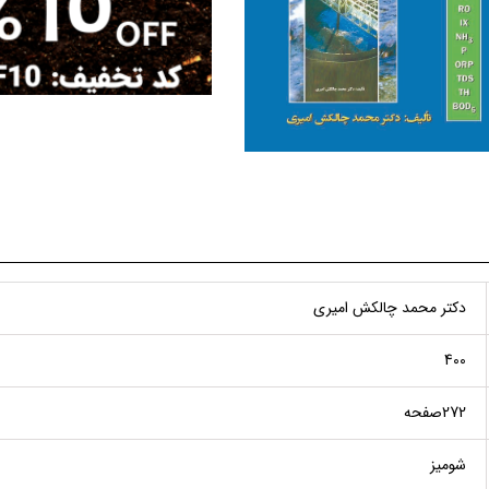
دکتر محمد چالکش امیری
400
272صفحه
شومیز