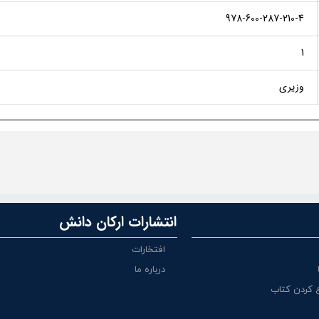
978-600-287-210-4
1
وزیری
انتشارات ارکان دانش
افتخارات
درباره ما
 کردن کتاب