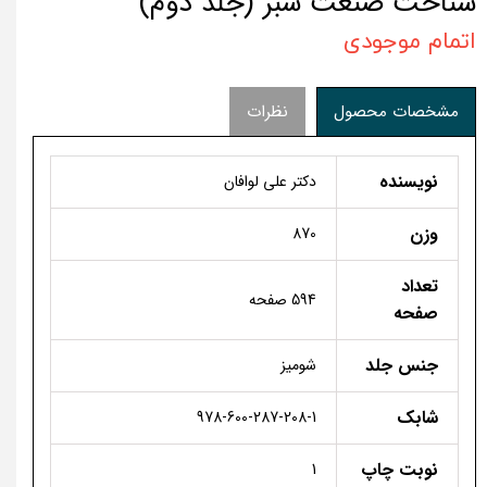
شناخت صنعت سبز (جلد دوم)
اتمام موجودی
مشخصات محصول
نظرات
نویسنده
دکتر علی لوافان
وزن
870
تعداد
594 صفحه
صفحه
جنس جلد
شومیز
شابک
978-600-287-208-1
نوبت چاپ
1