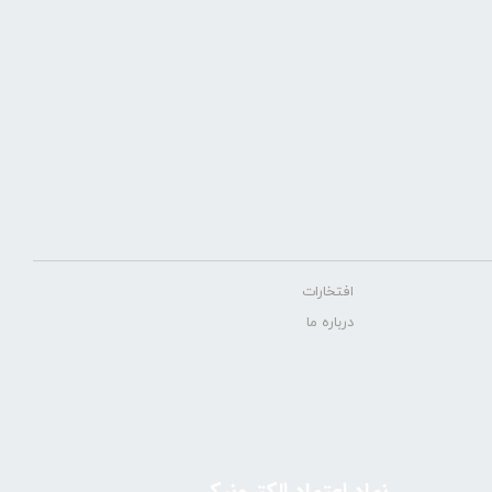
افتخارات
درباره ما
نماد اعتماد الکترونیکی