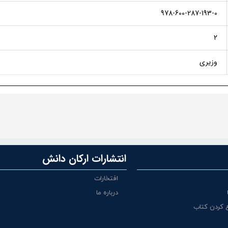
978-600-287-193-0
2
وزیری
انتشارات ارکان دانش
افتخارات
درباره ما
 کردن کتاب