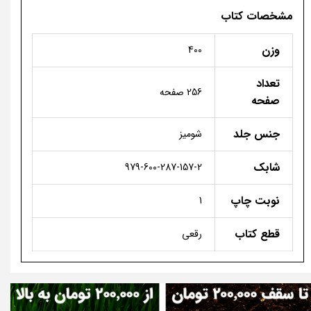
مشخصات کتاب
وزن
400
تعداد
256 صفحه
صفحه
جنس جلد
شومیز
شابک
979-600-287-157-2
نوبت چاپ
1
قطع کتاب
رقعی