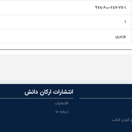
978-600-287-211-1
1
وزیری
انتشارات ارکان دانش
افتخارات
درباره ما
 کردن کتاب