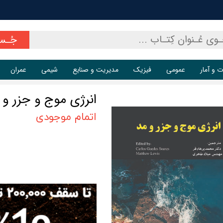
جُـس
ت و آمار
عمومی
فیزیک
مدیریت و صنایع
شیمی
عمران
انرژی موج و جزر و 
اتمام موجودی