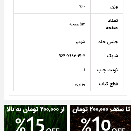
وزن
760
تعداد
512صفحه
صفحه
جنس جلد
شومیز
شابک
964-7983-41-7
نوبت چاپ
1
قطع کتاب
وزیری