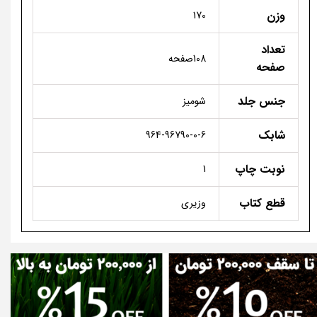
وزن
170
تعداد
108صفحه
صفحه
جنس جلد
شومیز
شابک
964-96790-0-6
نوبت چاپ
1
قطع کتاب
وزیری