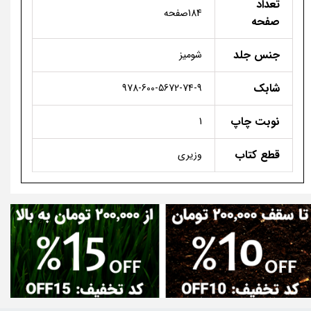
تعداد
184صفحه
صفحه
جنس جلد
شومیز
شابک
978-600-5672-74-9
نوبت چاپ
1
قطع کتاب
وزیری