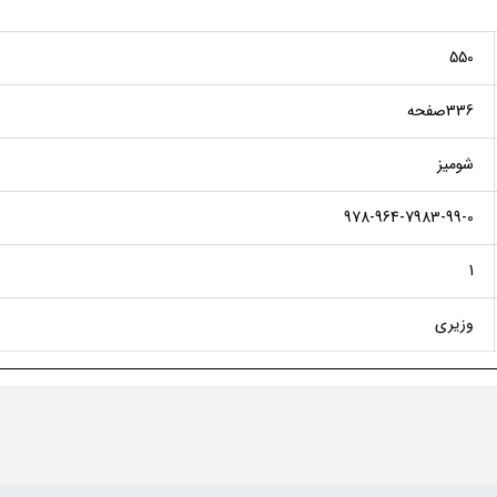
550
336صفحه
شومیز
978-964-7983-99-0
1
وزیری