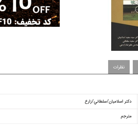
نظرات
دكتر اسلاميان/سلطاني/زارع
مترجم