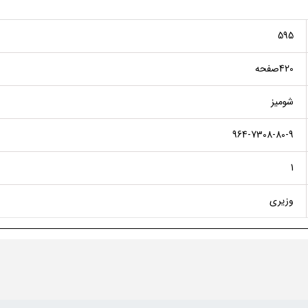
595
420صفحه
شومیز
964-7308-80-9
1
وزیری