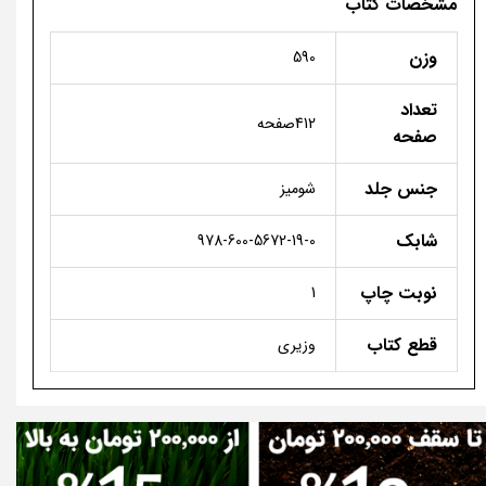
مشخصات کتاب
وزن
590
تعداد
412صفحه
صفحه
جنس جلد
شومیز
شابک
978-600-5672-19-0
نوبت چاپ
1
قطع کتاب
وزیری