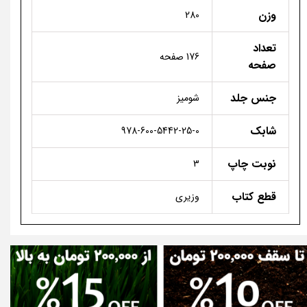
وزن
280
تعداد
176 صفحه
صفحه
جنس جلد
شومیز
شابک
978-600-5442-25-0
نوبت چاپ
3
قطع کتاب
وزیری